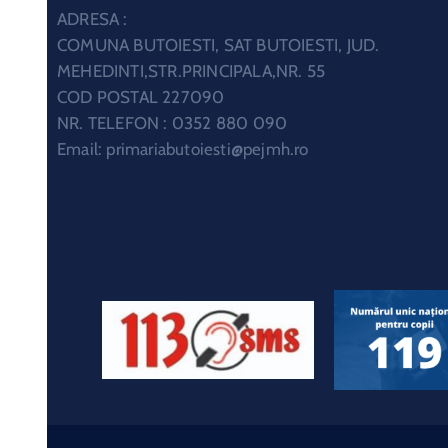
ADRESA :
COMUNA BUTOIESTI, SAT BUTOIESTI, JUD.
MEHEDINTI,STR.PRINCIPALA,NR. 55
COD POSTAL 227090
NR. TELEFON : 0352 880 090
Email:
primariabutoiesti@pejmh.ro