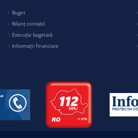
Buget
Bilanț contabil
Execuție bugetară
Informații financiare