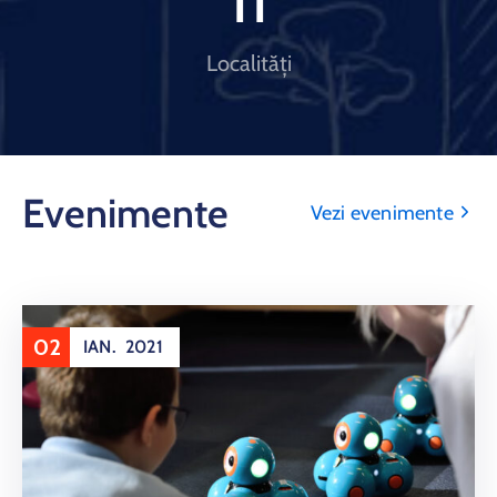
11
Localități
Evenimente
Vezi evenimente
02
IAN.
2021