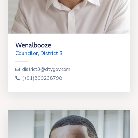
Wenalbooze
Councilor, District 3
district3@citygov.com
(+91)800238798