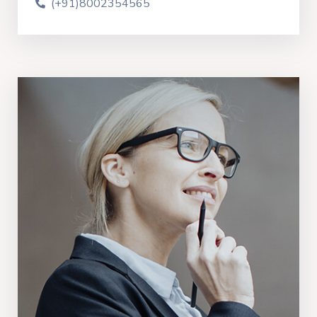
(+91)8002354565