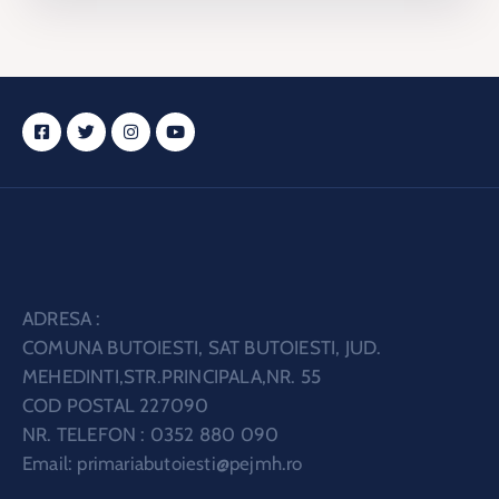
ADRESA :
COMUNA BUTOIESTI, SAT BUTOIESTI, JUD.
MEHEDINTI,STR.PRINCIPALA,NR. 55
COD POSTAL 227090
NR. TELEFON : 0352 880 090
Email:
primariabutoiesti@pejmh.ro