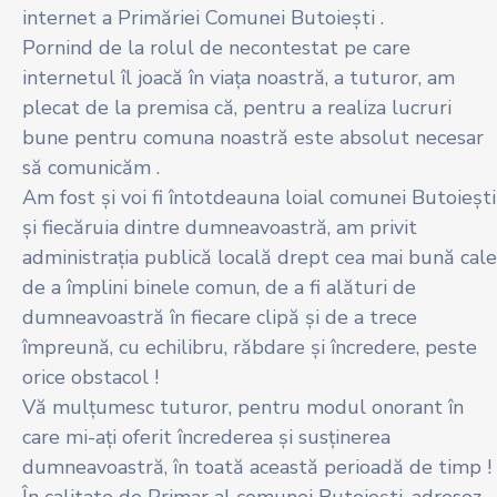
internet a Primăriei Comunei Butoieşti .
Pornind de la rolul de necontestat pe care
internetul îl joacă în viața noastră, a tuturor, am
plecat de la premisa că, pentru a realiza lucruri
bune pentru comuna noastră este absolut necesar
să comunicăm .
Am fost și voi fi întotdeauna loial comunei Butoieşti
și fiecăruia dintre dumneavoastră, am privit
administrația publică locală drept cea mai bună cale
de a împlini binele comun, de a fi alături de
dumneavoastră în fiecare clipă și de a trece
împreună, cu echilibru, răbdare și încredere, peste
orice obstacol !
Vă mulțumesc tuturor, pentru modul onorant în
care mi-ați oferit încrederea și susținerea
dumneavoastră, în toată această perioadă de timp !
În calitate de Primar al comunei Butoieşti, adresez