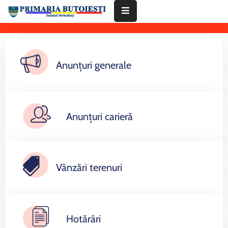
Acasă
Anunțuri generale
Primăria
Informații
De
Interes
Anunțuri carieră
Public
Contact
Vânzări terenuri
Hotărâri