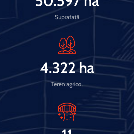
50.597
 ha
Suprafață
4.322
 ha
Teren agricol