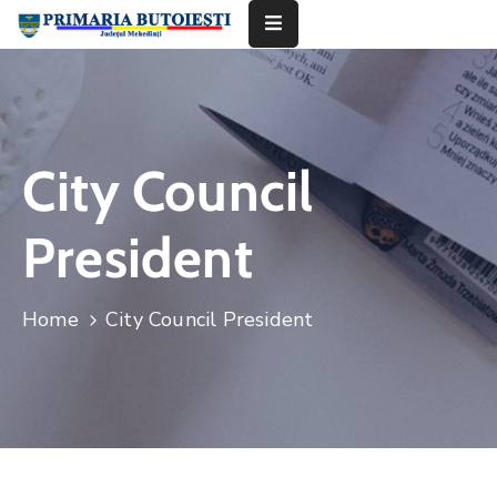
Acasă
Primăria
City Council
Informații
De
President
Interes
Public
Home
City Council President
Contact