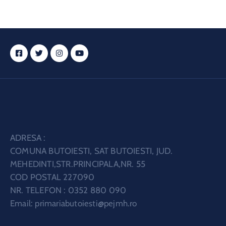
ADRESA :
COMUNA BUTOIESTI, SAT BUTOIESTI, JUD.
MEHEDINTI,STR.PRINCIPALA,NR. 55
COD POSTAL 227090
NR. TELEFON : 0352 880 090
Email:
primariabutoiesti@pejmh.ro