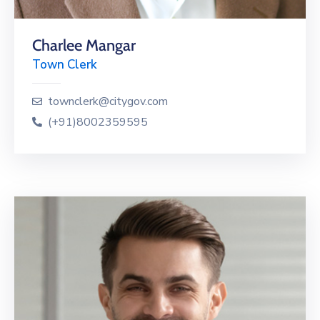
Charlee Mangar
Town Clerk
townclerk@citygov.com
(+91)8002359595