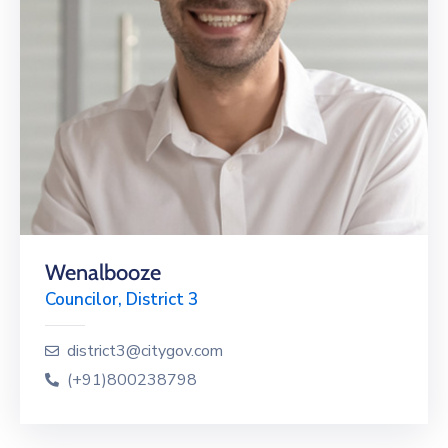
Wenalbooze
Councilor, District 3
district3@citygov.com
(+91)800238798