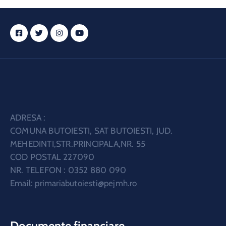
ADRESA :
COMUNA BUTOIESTI, SAT BUTOIESTI, JUD.
MEHEDINTI,STR.PRINCIPALA,NR. 55
COD POSTAL 227090
NR. TELEFON : 0352 880 090
Email:
primariabutoiesti@pejmh.ro
Documente financiare