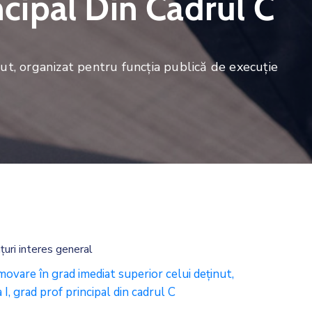
ncipal Din Cadrul C
t, organizat pentru funcția publică de execuție
uri interes general
are în grad imediat superior celui deținut,
I, grad prof principal din cadrul C