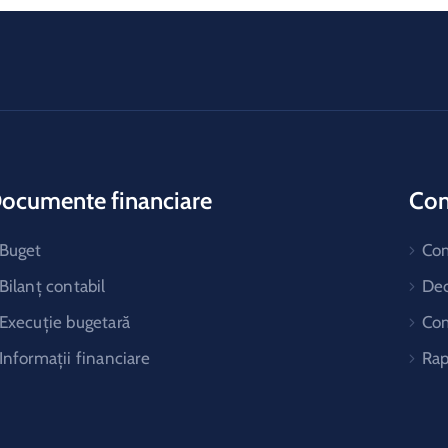
ocumente financiare
Cons
Buget
Co
Bilanț contabil
Dec
Execuție bugetară
Com
Informații financiare
Rap