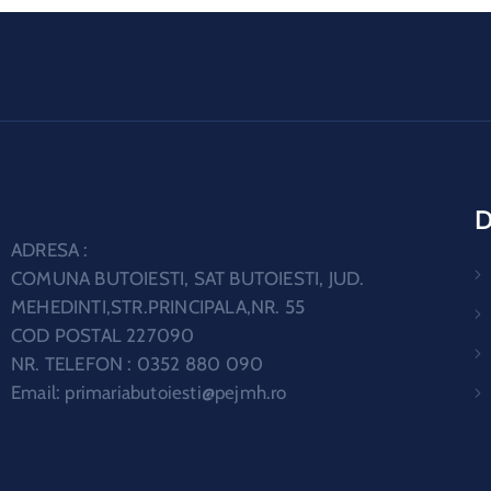
D
ADRESA :
COMUNA BUTOIESTI, SAT BUTOIESTI, JUD.
MEHEDINTI,STR.PRINCIPALA,NR. 55
COD POSTAL 227090
NR. TELEFON : 0352 880 090
Email:
primariabutoiesti@pejmh.ro