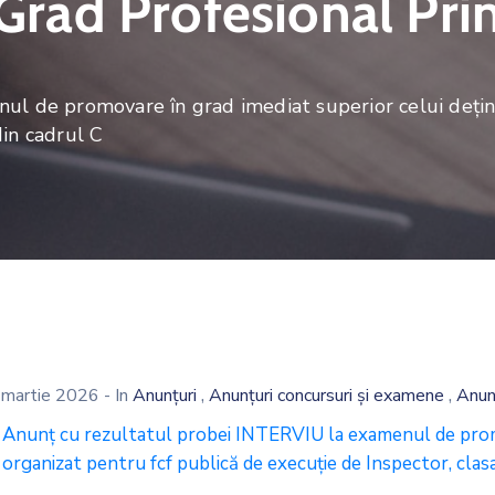
 Grad Profesional Pri
l de promovare în grad imediat superior celui deținu
din cadrul C
,
,
 martie 2026
- In
Anunțuri
Anunțuri concursuri și examene
Anunț
Anunț cu rezultatul probei INTERVIU la examenul de promov
organizat pentru fcf publică de execuție de Inspector, clasa 