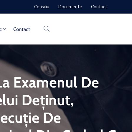
Consiliu
Documente
Contact
c
Contact
 La Examenul De
lui Deținut,
xecuție De