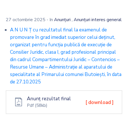
,
27 octombrie 2025
- In
Anunțuri
Anunțuri interes general
A N U N Ţ cu rezultatul final la examenul de
promovare în grad imediat superior celui deținut,
organizat pentru funcția publică de execuție de
Consilier Juridic, clasa I, grad profesional principal
din cadrul Compartimentului Juridic – Contencios –
Resurse Umane – Administrație al aparatului de
specialitate al Primarului comunei Butoiești, în data
de 27.10.2025
Anunț rezultat final
[ download ]
Pdf
(58kb)