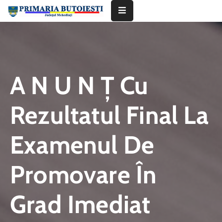
Acasă
Primăria
A N U N Ţ Cu
Informații
De
Rezultatul Final La
Interes
Public
Examenul De
Contact
Promovare În
Grad Imediat