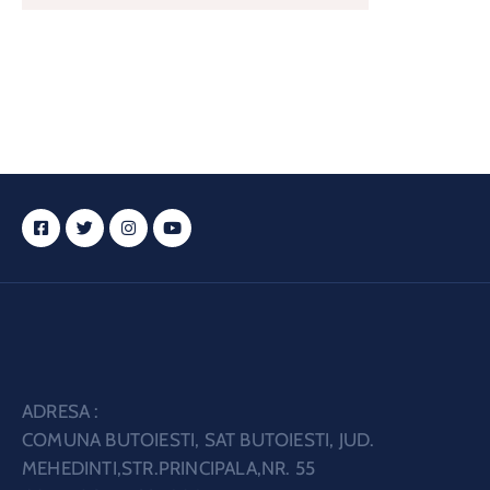
ADRESA :
COMUNA BUTOIESTI, SAT BUTOIESTI, JUD.
MEHEDINTI,STR.PRINCIPALA,NR. 55