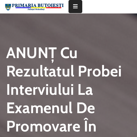
Acasă
Primăria
ANUNŢ Cu
Informații
De
Rezultatul Probei
Interes
Public
Interviului La
Contact
Examenul De
Promovare În