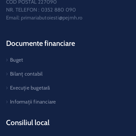
COD POSTAL 227090
NR. TELEFON : 0352 880 090
Email:
primariabutoiesti@pejmh.ro
Documente financiare
Buget
Bilanț contabil
Execuție bugetară
Informații financiare
Consiliul local