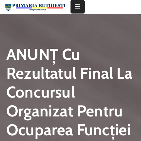
Acasă
Primăria
ANUNŢ Cu
Informații
De
Rezultatul Final La
Interes
Public
Concursul
Contact
Organizat Pentru
Ocuparea Funcţiei