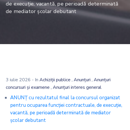
de execuţie, vacantă, pe perioadă determinată
de mediator școlar debutant
,
,
3 iulie 2026
- In
Achiziții publice
Anunțuri
Anunțuri
,
concursuri și examene
Anunțuri interes general
ANUNŢ cu rezultatul final la concursul organizat
pentru ocuparea funcţiei contractuale, de execuţie,
vacantă, pe perioadă determinată de mediator
școlar debutant