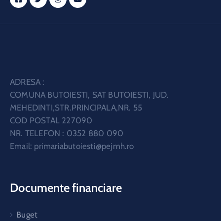
ADRESA :
COMUNA BUTOIESTI, SAT BUTOIESTI, JUD.
MEHEDINTI,STR.PRINCIPALA,NR. 55
COD POSTAL 227090
NR. TELEFON : 0352 880 090
Email:
primariabutoiesti@pejmh.ro
Documente financiare
Buget