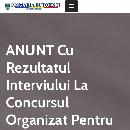
Acasă
Primăria
ANUNT Cu
Informații
De
Rezultatul
Interes
Public
Interviului La
Contact
Concursul
Organizat Pentru