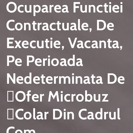
Ocuparea Functiei
Contractuale, De
Executie, Vacanta,
Pe Perioada
Nedeterminata De
􀀌ofer Microbuz
􀀎colar Din Cadrul
Com