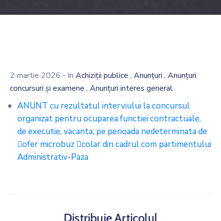
,
,
2 martie 2026
- In
Achiziții publice
Anunțuri
Anunțuri
,
concursuri și examene
Anunțuri interes general
ANUNT cu rezultatul interviului la concursul
organizat pentru ocuparea functiei contractuale,
de executie, vacanta, pe perioada nedeterminata de
􀀌ofer microbuz 􀀎colar din cadrul com partimentului
Administrativ-Paza
Distribuie Articolul