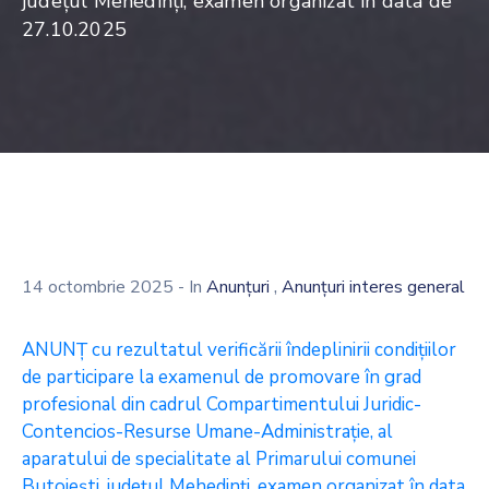
județul Mehedinți, examen organizat în data de
27.10.2025
,
14 octombrie 2025
- In
Anunțuri
Anunțuri interes general
ANUNŢ cu rezultatul verificării îndeplinirii condițiilor
de participare la examenul de promovare în grad
profesional din cadrul Compartimentului Juridic-
Contencios-Resurse Umane-Administrație, al
aparatului de specialitate al Primarului comunei
Butoiești, județul Mehedinți, examen organizat în data