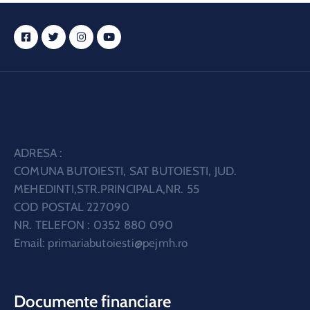
ADRESA :
COMUNA BUTOIESTI, SAT BUTOIESTI, JUD.
MEHEDINTI,STR.PRINCIPALA,NR. 55
COD POSTAL 227090
NR. TELEFON : 0352 880 090
Email:
primariabutoiesti@pejmh.ro
Documente financiare