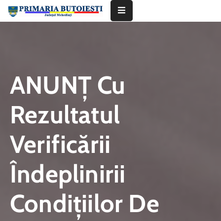
Acasă
Primăria
ANUNŢ Cu
Informații
De
Rezultatul
Interes
Public
Verificării
Contact
Îndeplinirii
Condițiilor De