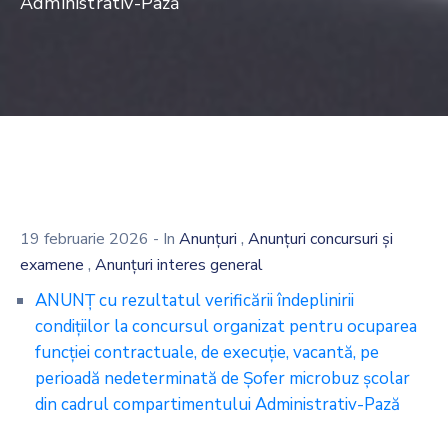
Administrativ-Pază
,
19 februarie 2026
- In
Anunțuri
Anunțuri concursuri și
,
examene
Anunțuri interes general
ANUNŢ cu rezultatul verificării îndeplinirii
condiţiilor la concursul organizat pentru ocuparea
funcţiei contractuale, de execuție, vacantă, pe
perioadă nedeterminată de Şofer microbuz şcolar
din cadrul compartimentului Administrativ-Pază