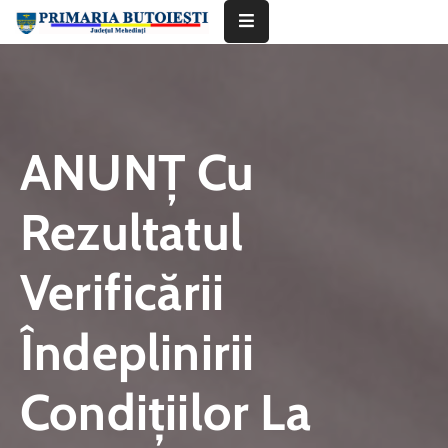
Acasă
Primăria
ANUNŢ Cu
Informații
De
Rezultatul
Interes
Public
Verificării
Contact
Îndeplinirii
Condiţiilor La