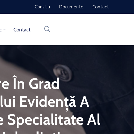
Consiliu
Documente
Contact
c
Contact
e În Grad
ui Evidență A
 Specialitate Al