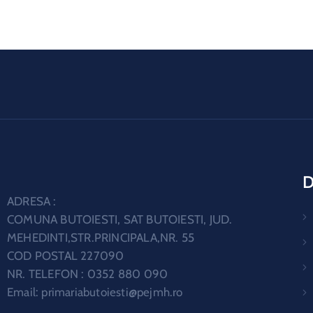
D
ADRESA :
COMUNA BUTOIESTI, SAT BUTOIESTI, JUD.
MEHEDINTI,STR.PRINCIPALA,NR. 55
COD POSTAL 227090
NR. TELEFON : 0352 880 090
Email:
primariabutoiesti@pejmh.ro