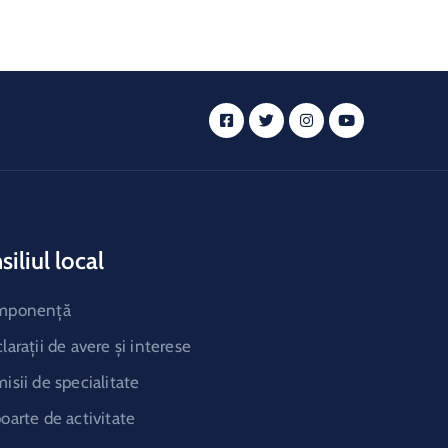
iliul local
mponență
larații de avere și interese
isii de specialitate
oarte de activitate