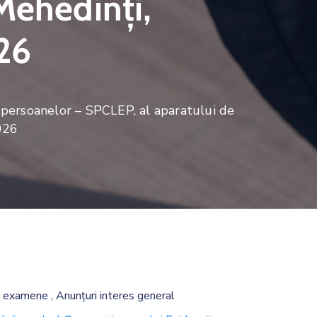
Mehedinți,
26
persoanelor – SPCLEP, al aparatului de
2026
,
și examene
Anunțuri interes general