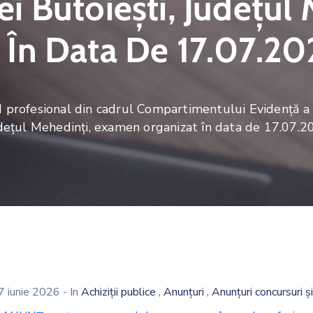
 Butoiești, Județul 
În Data De 17.07.20
rofesional din cadrul Compartimentului Evidență a 
udețul Mehedinți, examen organizat în data de 17.07.
,
,
7 iunie 2026
- In
Achiziții publice
Anunțuri
Anunțuri concursuri 