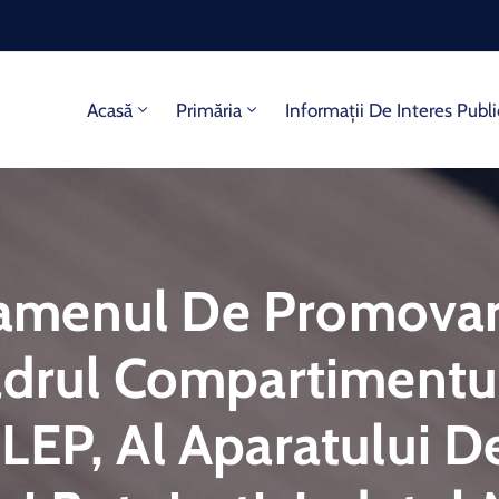
Acasă
Primăria
Informații De Interes Publi
menul De Promovar
adrul Compartimentul
EP, Al Aparatului De