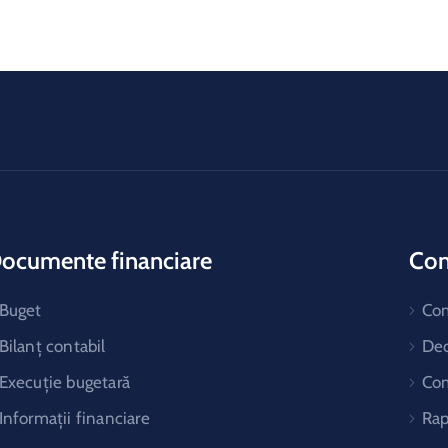
ocumente financiare
Cons
Buget
Co
Bilanț contabil
Dec
Execuție bugetară
Com
Informații financiare
Rap