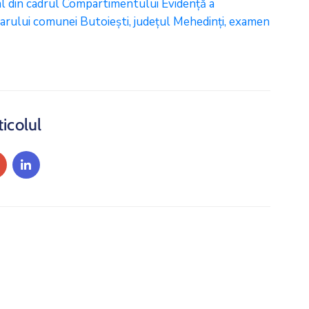
 din cadrul Compartimentului Evidență a
marului comunei Butoiești, județul Mehedinți, examen
ticolul