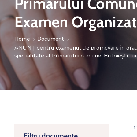
Primarului Comunei
Examen Organizat 
Home
Document
ANUNȚ pentru examenul de promovare în grad p
specialitate al Primarului comunei Butoiești, j
1
Filtru documente