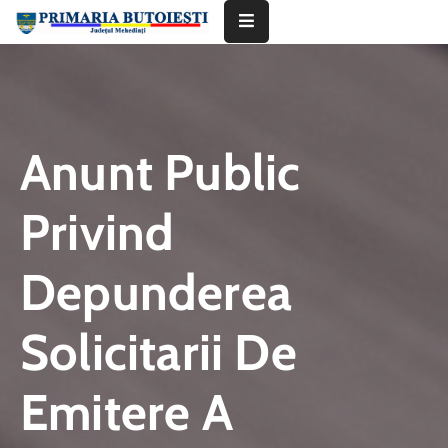
Acasă
Primăria
Anunt Public
Informații
De
Privind
Interes
Public
Depunderea
Contact
Solicitarii De
Emitere A