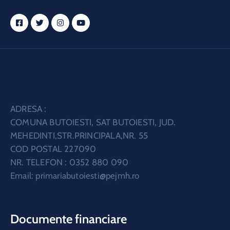
ADRESA :
COMUNA BUTOIESTI, SAT BUTOIESTI, JUD.
MEHEDINTI,STR.PRINCIPALA,NR. 55
COD POSTAL 227090
NR. TELEFON : 0352 880 090
Email:
primariabutoiesti@pejmh.ro
Documente financiare