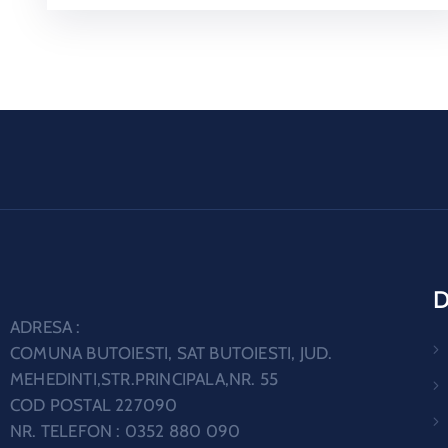
D
ADRESA :
COMUNA BUTOIESTI, SAT BUTOIESTI, JUD.
MEHEDINTI,STR.PRINCIPALA,NR. 55
COD POSTAL 227090
NR. TELEFON : 0352 880 090