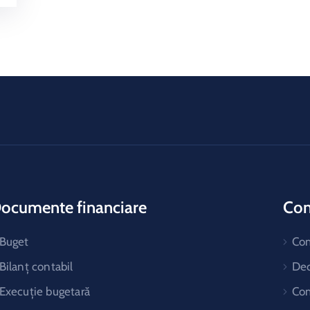
ocumente financiare
Cons
Buget
Co
Bilanț contabil
Dec
Execuție bugetară
Com