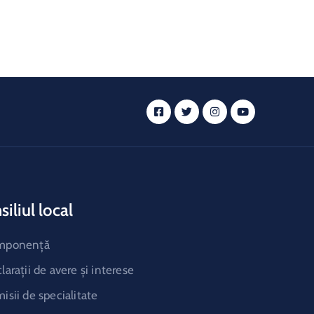
iliul local
mponență
larații de avere și interese
isii de specialitate