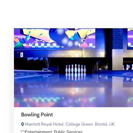
Bowling Point
Marriott Royal Hotel, College Green, Bristol, UK
Entertainment
,
Public Services