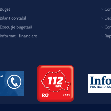
Buget
Co
Bilanț contabil
Dec
Execuție bugetară
Com
Informații financiare
Rap