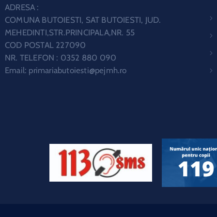
ADRESA :
COMUNA BUTOIESTI, SAT BUTOIESTI, JUD.
MEHEDINTI,STR.PRINCIPALA,NR. 55
COD POSTAL 227090
NR. TELEFON : 0352 880 090
Email:
primariabutoiesti@pejmh.ro