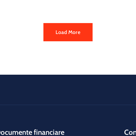
Load More
ocumente financiare
Cons