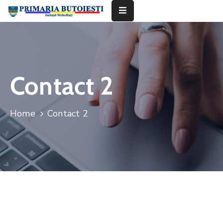
Acasă
Primăria
Contact 2
Informații
De
Home
Contact 2
Interes
Public
Contact