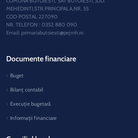
COMUNA BUTOIESTI, SAT BUTOIESTI, JUD.
MEHEDINTI,STR.PRINCIPALA,NR. 55
COD POSTAL 227090
NR. TELEFON : 0352 880 090
Email:
primariabutoiesti@pejmh.ro
Documente financiare
Buget
Bilanț contabil
Execuție bugetară
Informații financiare