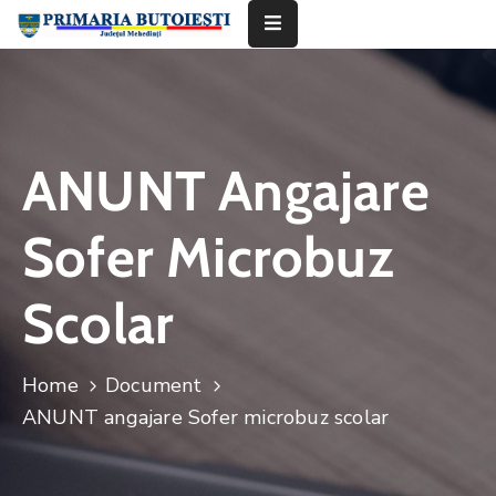
Acasă
Primăria
ANUNT Angajare
Informații
De
Sofer Microbuz
Interes
Public
Scolar
Contact
Home
Document
ANUNT angajare Sofer microbuz scolar