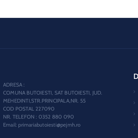
Public Places
Rome Art Museum
D
ADRESA :
COMUNA BUTOIESTI, SAT BUTOIESTI, JUD.
MEHEDINTI,STR.PRINCIPALA,NR. 55
COD POSTAL 227090
NR. TELEFON : 0352 880 090
Email:
primariabutoiesti@pejmh.ro