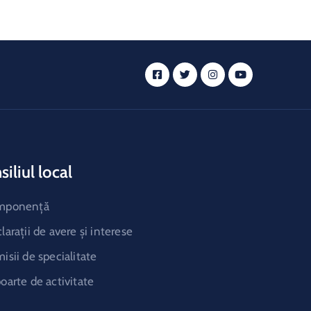
Culture
Town of Rome
iliul local
mponență
larații de avere și interese
isii de specialitate
oarte de activitate