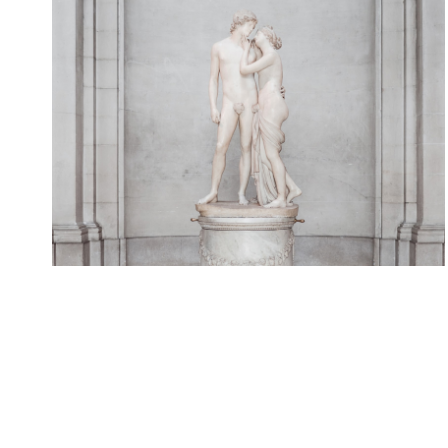
Culture
,
Events
Town of Maximonia