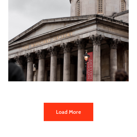
Goverment
Museum of New york
Load More