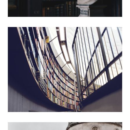
Business
,
Goverment
Melton Art Museum