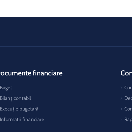
Business
,
Culture
Historical Buildings
ocumente financiare
Cons
Buget
Co
Bilanț contabil
Dec
Execuție bugetară
Com
Informații financiare
Rap